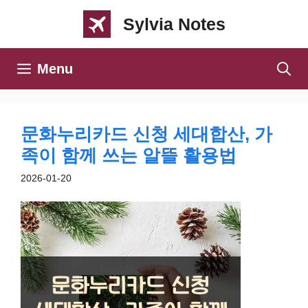
컨
Sylvia Notes
텐
츠
Menu
로
건
너
문화누리카드 신청 세대합산, 가
뛰
족이 함께 쓰는 알뜰 활용법
기
2026-01-20