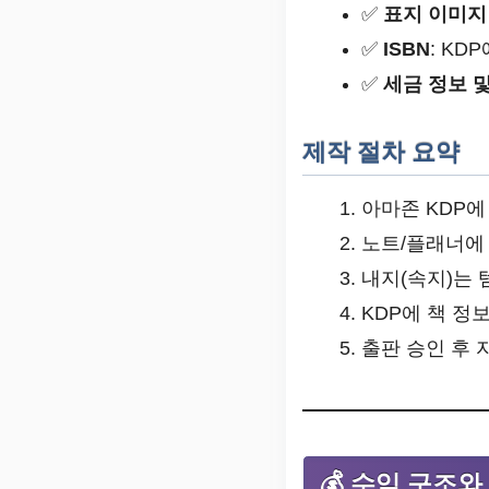
✅
표지 이미지 
✅
ISBN
: KD
✅
세금 정보 
제작 절차 요약
아마존 KDP에
노트/플래너에
내지(속지)는 
KDP에 책 정
출판 승인 후 
💰 수익 구조