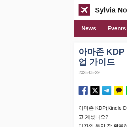
컨
Sylvia No
텐
츠
News
Events
로
건
너
아마존 KDP
뛰
업 가이드
기
2025-05-29
아마존 KDP(Kindle D
고 계셨나요?
디자인 툴만 잘 활용