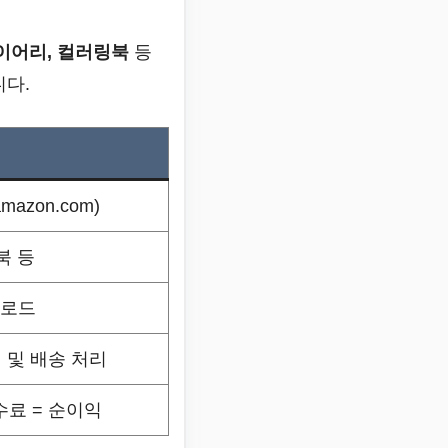
다이어리, 컬러링북
등
니다.
.amazon.com)
북 등
업로드
 및 배송 처리
수료 = 순이익