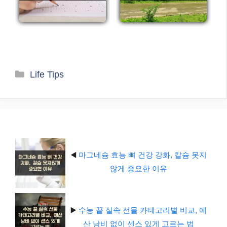
카
Life Tips
테
고
리
◀️
마그네슘 효능 뼈 건강 강화, 칼슘 못지
않게 중요한 이유
▶️
수능 끝 실속 선물 카테고리별 비교, 예
산 낭비 없이 센스 있게 고르는 법