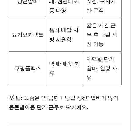
당근알바
페, 전단배포
지원, 위치기
등 다양
반 구직
짧은 시간 근
음식 배달·서
요기요커넥트
무 후 당일 정
빙 지원형
산 가능
체력형 단기
택배·배송·분
쿠팡플렉스
알바, 일정 자
류
유
💡
팁:
요즘은 “시급형 + 당일 정산” 알바가 많아
용돈벌이용 단기 근무
로 딱이에요.