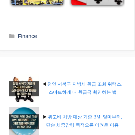
카
Finance
테
고
리
◀️
천안 서북구 지방세 환급 조회 위택스,
스마트하게 내 환급금 확인하는 법
▶️
위고비 처방 대상 기준 BMI 얼마부터,
단순 체중감량 목적으론 어려운 이유