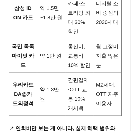
카페·스
디지털 소
삼성 iD
약 1.5만
트리밍 최
비 중심의
ON 카드
~1.8만 원
대 30%
2030세대
할인
국민 톡톡
통신비,
월 고정비
마이핏 카
약 1만 원
교통비
지출 많은
드
10% 할인
분
간편결제
우리카드
MZ세대,
약 1.3만
·OTT·교
DA@카
OTT 자주
원
통 10%
드의정석
이용자
캐시백
📌
연회비만 보는 게 아니라, 실제 혜택 범위와