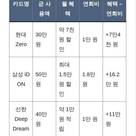
카드명
균 사
월 혜
연회비
혜택 –
용액
택
연회비
약 7천
현대
30만
+7만4
원 할
1만 원
Zero
원
천 원
인
최대
삼성 iD
50만
1.5만
1.8만
+16.2
ON
원
원 할
원
만 원
인
신한
약 1만
40만
+11만
Deep
원 적
1만 원
원
원
Dream
립