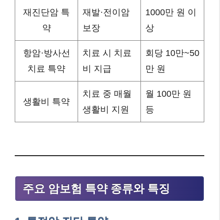
재진단암 특
재발·전이암
1000만 원 이
약
보장
상
항암·방사선
치료 시 치료
회당 10만~50
치료 특약
비 지급
만 원
치료 중 매월
월 100만 원
생활비 특약
생활비 지원
등
주요 암보험 특약 종류와 특징