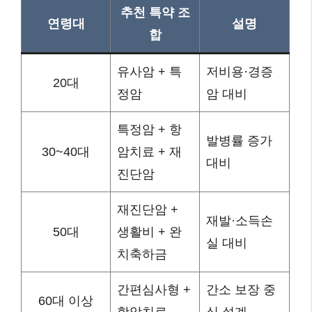
추천 특약 조
연령대
설명
합
유사암 + 특
저비용·경증
20대
정암
암 대비
특정암 + 항
발병률 증가
30~40대
암치료 + 재
대비
진단암
재진단암 +
재발·소득손
50대
생활비 + 완
실 대비
치축하금
간편심사형 +
간소 보장 중
60대 이상