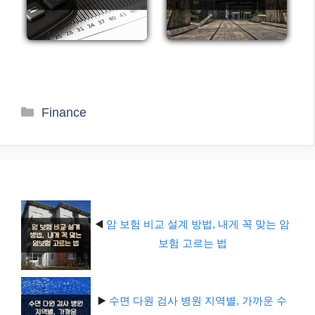
카
Finance
테
고
리
◀️
암 보험 비교 설계 방법, 내게 꼭 맞는 암
보험 고르는 법
▶️
수면 다원 검사 병원 지역별, 가까운 수