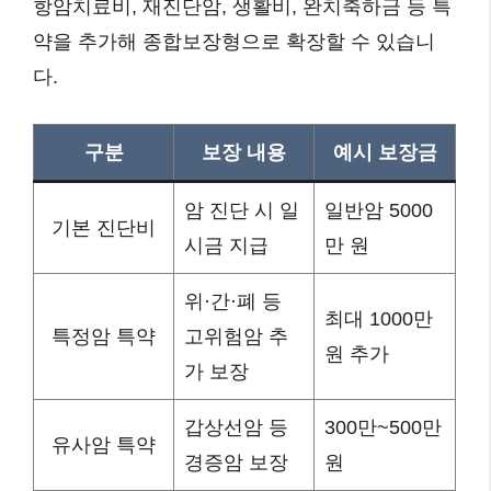
항암치료비, 재진단암, 생활비, 완치축하금 등 특
약을 추가해 종합보장형으로 확장할 수 있습니
다.
구분
보장 내용
예시 보장금
암 진단 시 일
일반암 5000
기본 진단비
시금 지급
만 원
위·간·폐 등
최대 1000만
특정암 특약
고위험암 추
원 추가
가 보장
갑상선암 등
300만~500만
유사암 특약
경증암 보장
원