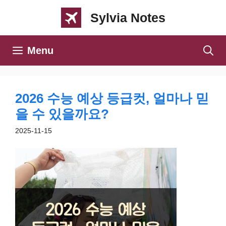
컨
Sylvia Notes
텐
츠
Menu
로
건
너
2026 수능 예상 등급컷, 얼마나 믿
뛰
을 수 있을까요?
기
2025-11-15