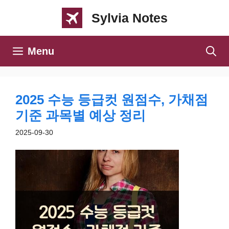
컨
Sylvia Notes
텐
츠
Menu
로
건
너
2025 수능 등급컷 원점수, 가채점
뛰
기준 과목별 예상 정리
기
2025-09-30