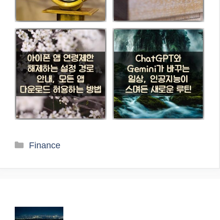
카
Finance
테
고
리