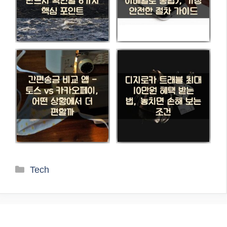
카
Tech
테
고
리