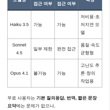
접근 여부
접근 여부
저비용·초
Haiku 3.5
가능
가능
저지연 모
델
Sonnet
품질·속도
일부 제한
완전 접근
4.5
균형형
고난도 추
Opus 4.1
불가능
가능
론·창의
작업용
무료 사용자는
기본 질의응답, 번역, 짧은 문장
요약
에는 문제가 없으나,