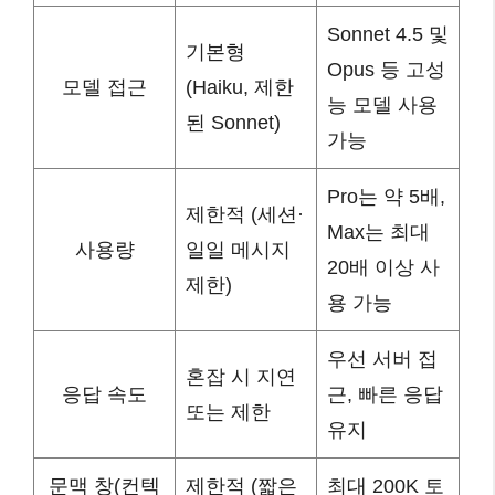
Sonnet 4.5 및
기본형
Opus 등 고성
모델 접근
(Haiku, 제한
능 모델 사용
된 Sonnet)
가능
Pro는 약 5배,
제한적 (세션·
Max는 최대
사용량
일일 메시지
20배 이상 사
제한)
용 가능
우선 서버 접
혼잡 시 지연
응답 속도
근, 빠른 응답
또는 제한
유지
문맥 창(컨텍
제한적 (짧은
최대 200K 토