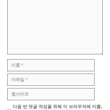
글
이
름
이
메
웹
일
사
다음 번 댓글 작성을 위해 이 브라우저에 이름,
이