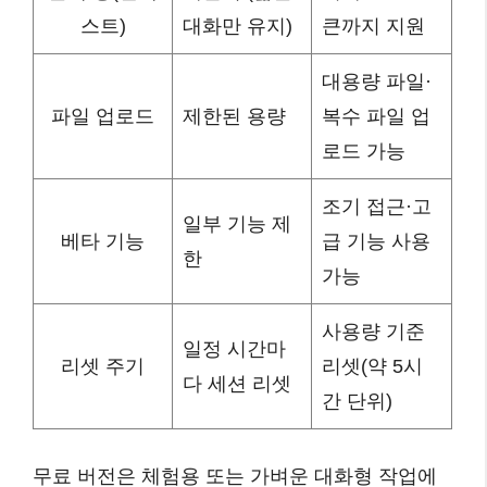
스트)
대화만 유지)
큰까지 지원
대용량 파일·
파일 업로드
제한된 용량
복수 파일 업
로드 가능
조기 접근·고
일부 기능 제
베타 기능
급 기능 사용
한
가능
사용량 기준
일정 시간마
리셋 주기
리셋(약 5시
다 세션 리셋
간 단위)
무료 버전은 체험용 또는 가벼운 대화형 작업에