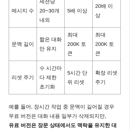
세션당
20배 이
메시지 수
20~30개
5배 이상
상
내외
최대
최대
짧은 대화
문맥 길이
200K 토
200K 토
만 유지
큰
큰
수 시간마
5시간 단
확장 리셋
리셋 주기
다 제한
위 리셋
주기
초기화
예를 들어, 장시간 작업 중 문맥이 길어질 경우
무료 버전은 대화 내용 일부가 삭제되지만,
유료 버전은 장문 상태에서도 맥락을 유지한 대