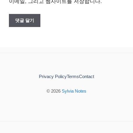
이메일, 그리고 웹사이트를 저장합니다.
Privacy Policy
Terms
Contact
© 2026
Sylvia Notes