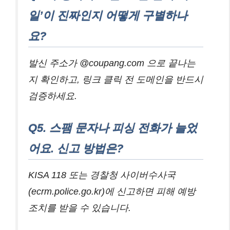
일’이 진짜인지 어떻게 구별하나
요?
발신 주소가 @coupang.com 으로 끝나는
지 확인하고, 링크 클릭 전 도메인을 반드시
검증하세요.
Q5. 스팸 문자나 피싱 전화가 늘었
어요. 신고 방법은?
KISA 118 또는 경찰청 사이버수사국
(ecrm.police.go.kr)에 신고하면 피해 예방
조치를 받을 수 있습니다.