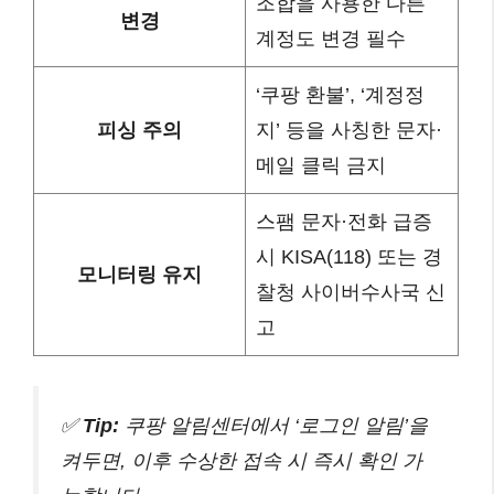
조합을 사용한 다른
변경
계정도 변경 필수
‘쿠팡 환불’, ‘계정정
피싱 주의
지’ 등을 사칭한 문자·
메일 클릭 금지
스팸 문자·전화 급증
시 KISA(118) 또는 경
모니터링 유지
찰청 사이버수사국 신
고
✅
Tip:
쿠팡 알림센터에서 ‘로그인 알림’을
켜두면, 이후 수상한 접속 시 즉시 확인 가