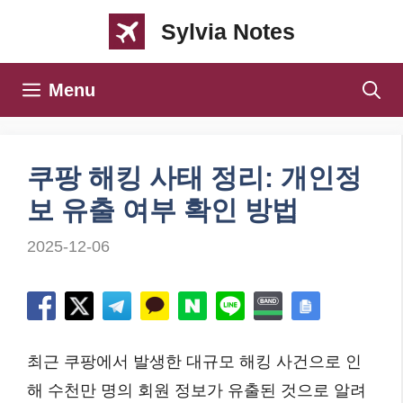
컨
Sylvia Notes
텐
츠
Menu
로
건
너
쿠팡 해킹 사태 정리: 개인정
뛰
보 유출 여부 확인 방법
기
2025-12-06
최근 쿠팡에서 발생한 대규모 해킹 사건으로 인
해 수천만 명의 회원 정보가 유출된 것으로 알려