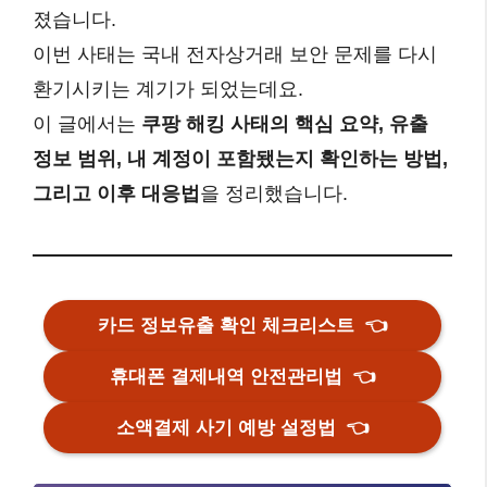
졌습니다.
이번 사태는 국내 전자상거래 보안 문제를 다시
환기시키는 계기가 되었는데요.
이 글에서는
쿠팡 해킹 사태의 핵심 요약, 유출
정보 범위, 내 계정이 포함됐는지 확인하는 방법,
그리고 이후 대응법
을 정리했습니다.
카드 정보유출 확인 체크리스트
👈
휴대폰 결제내역 안전관리법
👈
소액결제 사기 예방 설정법
👈