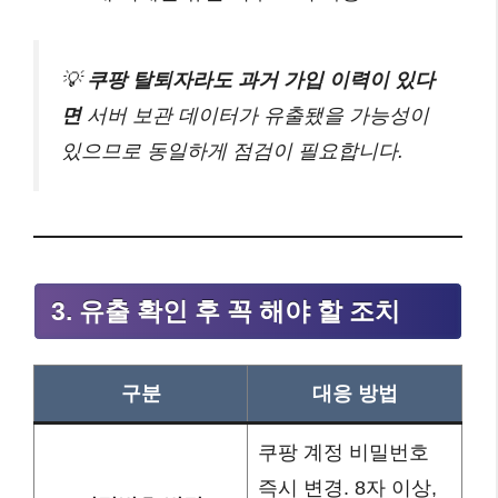
💡
쿠팡 탈퇴자라도 과거 가입 이력이 있다
면
서버 보관 데이터가 유출됐을 가능성이
있으므로 동일하게 점검이 필요합니다.
3. 유출 확인 후 꼭 해야 할 조치
구분
대응 방법
쿠팡 계정 비밀번호
즉시 변경. 8자 이상,