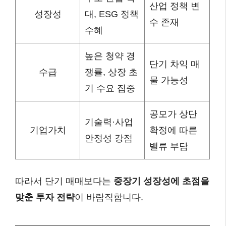
산업 정책 변
성장성
대, ESG 정책
수 존재
수혜
높은 청약 경
단기 차익 매
수급
쟁률, 상장 초
물 가능성
기 수요 집중
공모가 상단
기술력·사업
기업가치
확정에 따른
안정성 강점
밸류 부담
따라서 단기 매매보다는
중장기 성장성에 초점을
맞춘 투자 전략
이 바람직합니다.