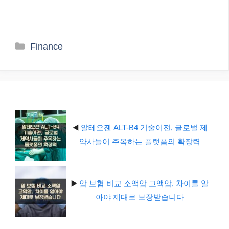
카
Finance
테
고
리
◀️
알테오젠 ALT-B4 기술이전, 글로벌 제
약사들이 주목하는 플랫폼의 확장력
▶️
암 보험 비교 소액암 고액암, 차이를 알
아야 제대로 보장받습니다