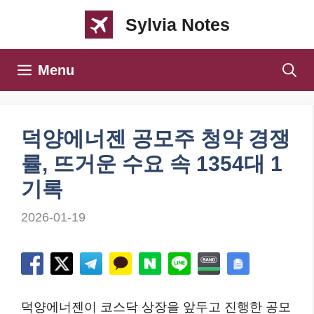
컨
Sylvia Notes
텐
츠
Menu
로
건
너
덕양에너젠 공모주 청약 경쟁
뛰
률, 뜨거운 수요 속 1354대 1
기
기록
2026-01-19
덕양에너젠이 코스닥 상장을 앞두고 진행한 공모