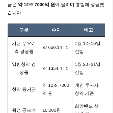
금은
약 12조 7000억 원
이 몰리며 흥행에 성공했
습니다.
구분
수치
비고
기관 수요예
1월 12~16일
약 650.14 : 1
측 경쟁률
진행
일반청약 경
1월 20~21일
약 1354.4 : 1
쟁률
진행
약 12조 7000
개인 투자자
청약 증거금
억 원
청약 기준
희망밴드 상
확정 공모가
10,000원