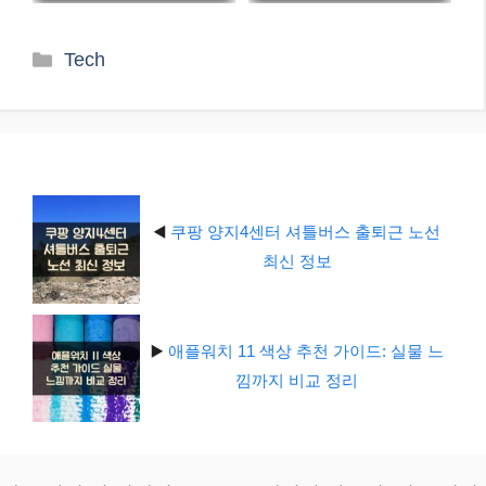
카
Tech
테
고
리
◀️
쿠팡 양지4센터 셔틀버스 출퇴근 노선
최신 정보
▶️
애플워치 11 색상 추천 가이드: 실물 느
낌까지 비교 정리