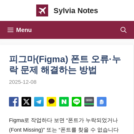
컨
Sylvia Notes
텐
츠
Menu
로
건
너
피그마(Figma) 폰트 오류·누
뛰
락 문제 해결하는 방법
기
2025-12-08
Figma로 작업하다 보면 “폰트가 누락되었거나
(Font Missing)” 또는 “폰트를 찾을 수 없습니다