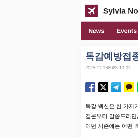
컨
Sylvia No
텐
츠
News
Events
로
건
너
독감예방접종 
뛰
2025-11-19
2025-10-04
기
독감 백신은 한 가지
결론부터 말씀드리면
이번 시즌에는 어떤 백