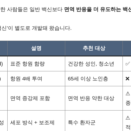
약한 사람들은 일반 백신보다
면역 반응을 더 유도하는 백
백신’이 별도로 개발돼 왔습니다.
설명
추천 대상
)
표준 항원 함량
건강한 성인, 청소년
✅
)
항원 4배 투여
65세 이상 노인층
❌
⚠
면역 증강제 포함
면역 반응 약한 대상
종
⚠
성
세포 방식 + 보조제
특수 환자군
적