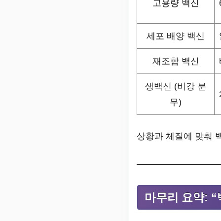
고용량 백신
세포 배양 백신
재조합 백신
생백신 (비강 분
무)
상황과 체질에 맞춰 
마무리 요약: 