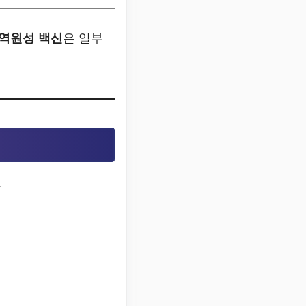
역원성 백신
은 일부
.