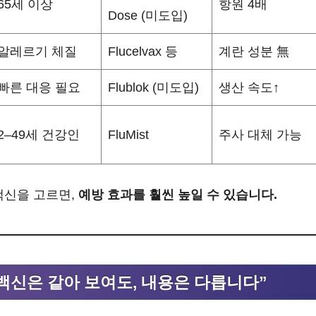
65세 이상
항원 4배
Dose (미도입)
알레르기 체질
Flucelvax 등
계란 성분 無
빠른 대응 필요
Flublok (미도입)
생산 속도↑
2–49세 건강인
FluMist
주사 대체 가능
백신을 고르면,
예방 효과를 훨씬 높일 수 있습니다.
“백신은 같아 보여도, 내용은 다릅니다”