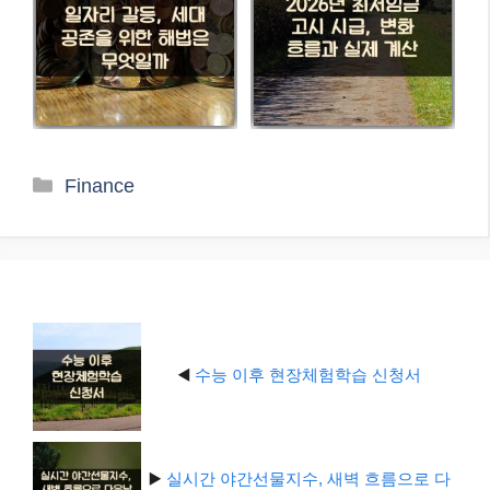
카
Finance
테
고
리
◀️
수능 이후 현장체험학습 신청서
▶️
실시간 야간선물지수, 새벽 흐름으로 다