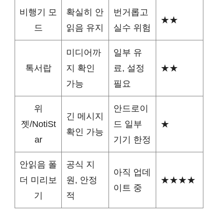
비행기 모
확실히 안
번거롭고
★★
드
읽음 유지
실수 위험
미디어까
일부 유
톡서랍
지 확인
료, 설정
★★
가능
필요
위
안드로이
긴 메시지
젯/NotiSt
드 일부
★
확인 가능
ar
기기 한정
안읽음 폴
공식 지
아직 업데
더 미리보
원, 안정
★★★★
이트 중
기
적