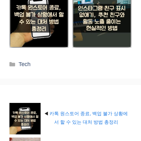
카
Tech
테
고
리
◀️
카톡 원스토어 종료, 백업 불가 상황에
서 할 수 있는 대처 방법 총정리