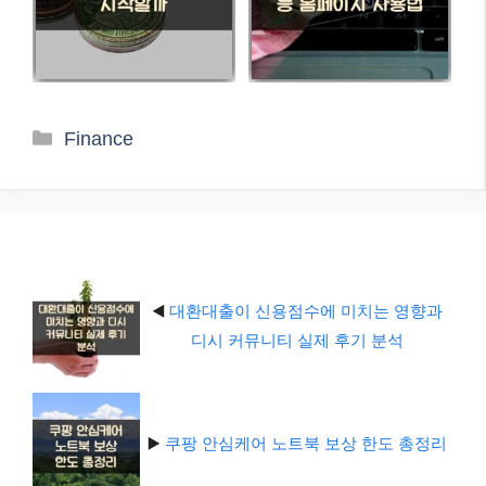
카
Finance
테
고
리
◀️
대환대출이 신용점수에 미치는 영향과
디시 커뮤니티 실제 후기 분석
▶️
쿠팡 안심케어 노트북 보상 한도 총정리