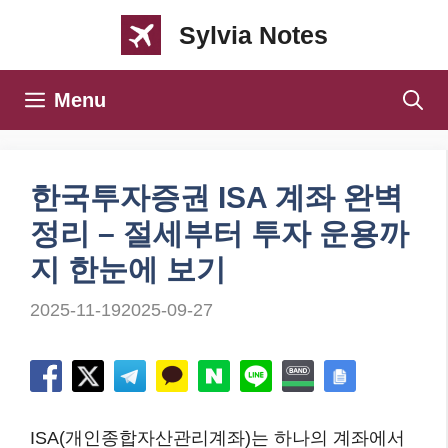
컨
Sylvia Notes
텐
츠
Menu
로
건
너
한국투자증권 ISA 계좌 완벽
뛰
정리 – 절세부터 투자 운용까
기
지 한눈에 보기
2025-11-19
2025-09-27
ISA(개인종합자산관리계좌)는 하나의 계좌에서