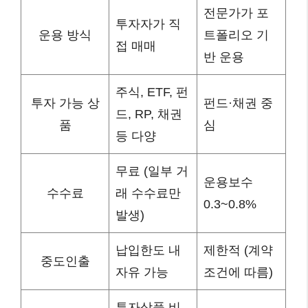
전문가가 포
투자자가 직
운용 방식
트폴리오 기
접 매매
반 운용
주식, ETF, 펀
투자 가능 상
펀드·채권 중
드, RP, 채권
품
심
등 다양
무료 (일부 거
운용보수
수수료
래 수수료만
0.3~0.8%
발생)
납입한도 내
제한적 (계약
중도인출
자유 가능
조건에 따름)
투자상품 비