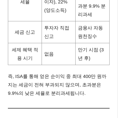
세율
이자), 22%
과분 9.9% 분
(양도소득)
리과세
투자자 직접
금융사 자동
세금 신고
신고
원천징수
세제 혜택 적
만기 시점 (3
없음
용 시기
년 후)
즉, ISA를 통해 얻은 순이익 중 최대 400만 원까
지는 세금이 전혀 부과되지 않으며, 초과분은
9.9%의 낮은 세율로 분리과세됩니다.