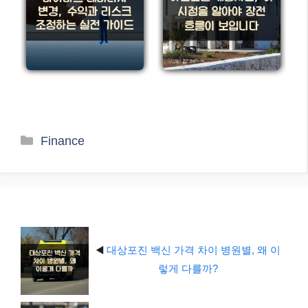
카
Finance
테
고
리
◀️
대상포진 백신 가격 차이 병원별, 왜 이
렇게 다를까?