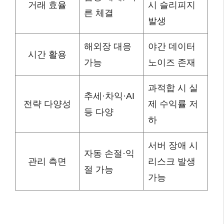
거래 효율
시 슬리피지
른 체결
발생
해외장 대응
야간 데이터
시간 활용
가능
노이즈 존재
과적합 시 실
추세·차익·AI
전략 다양성
제 수익률 저
등 다양
하
서버 장애 시
자동 손절·익
관리 측면
리스크 발생
절 가능
가능