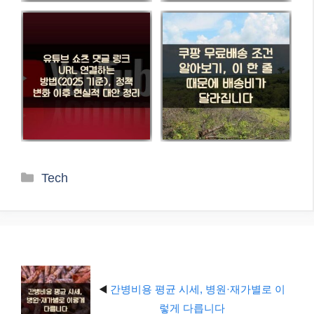
카
Tech
테
고
리
◀️
간병비용 평균 시세, 병원·재가별로 이
렇게 다릅니다