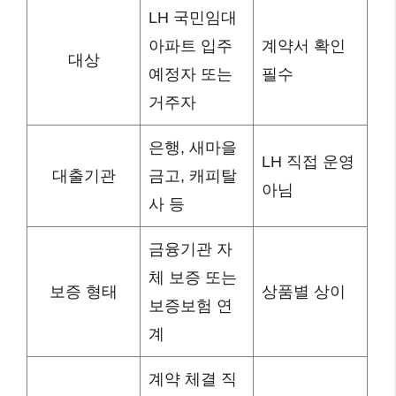
LH 국민임대
아파트 입주
계약서 확인
대상
예정자 또는
필수
거주자
은행, 새마을
LH 직접 운영
대출기관
금고, 캐피탈
아님
사 등
금융기관 자
체 보증 또는
보증 형태
상품별 상이
보증보험 연
계
계약 체결 직