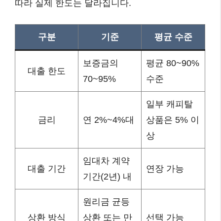
따라 실제 한도는 달라집니다.
구분
기준
평균 수준
보증금의
평균 80~90%
대출 한도
70~95%
수준
일부 캐피탈
금리
연 2%~4%대
상품은 5% 이
상
임대차 계약
대출 기간
연장 가능
기간(2년) 내
원리금 균등
상환 방식
상환 또는 만
선택 가능