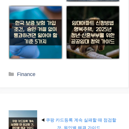
카
Finance
테
고
리
◀️
쿠팡 카드등록 계속 실패할 때 점검할
것, 원인별 해결 가이드