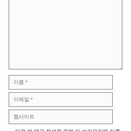
댓
글
이
름
이
메
웹
일
사