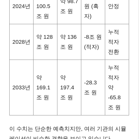
약 98.7
2024년
100.5
원 (흑
안정
조 원
조 원
자)
누적
약 128
약 136
-8조 원
2028년
적자
조 원
조 원
(적자)
전환
누적
약
약
적자
-28.3
2033년
169.1
197.4
약
조 원
조 원
조 원
-65.8
조 원
이 수치는 단순한 예측치지만, 여러 기관의 시뮬
레이션이 비슷한 경향을 보이고 있습니다.