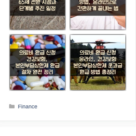
카
Finance
테
고
리