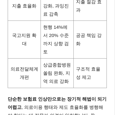
지출 절감 효
지출 효율화
강화, 과잉진
과
료 감축
현행 14%에
국고지원 확
서 20% 수준
공공 책임 강
대
까지 상향 검
화
토
상급종합병원
의료전달체계
구조적 효율
쏠림 완화, 지
개편
성 제고
역 의료 강화
단순한 보험료 인상만으로는 장기적 해법이 되기
어렵고
, 의료이용 행태와 제도 효율화를 병행해