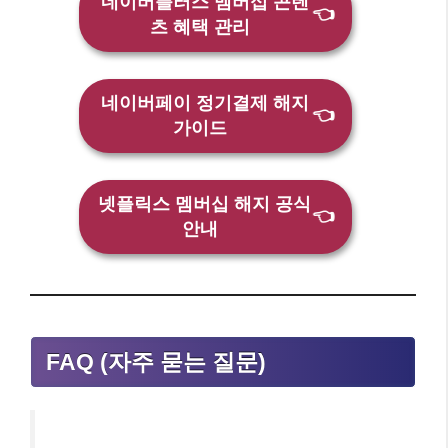
네이버플러스 멤버십 콘텐
👈
츠 혜택 관리
네이버페이 정기결제 해지
👈
가이드
넷플릭스 멤버십 해지 공식
👈
안내
FAQ (자주 묻는 질문)