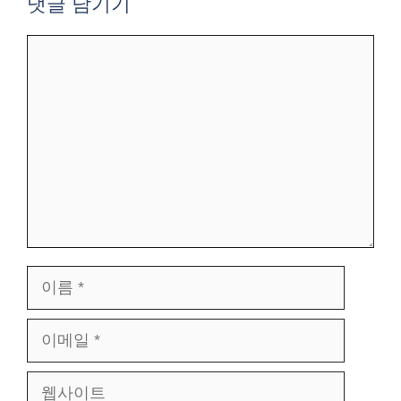
댓글 남기기
댓
글
이
름
이
메
웹
일