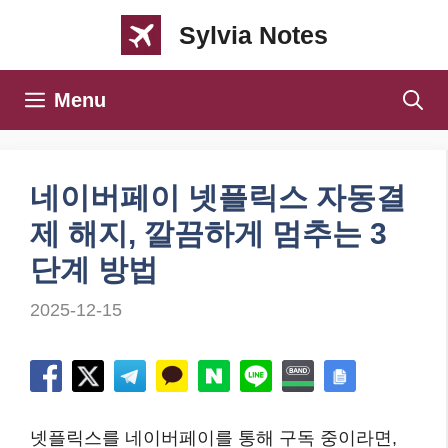
컨
Sylvia Notes
텐
츠
Menu
로
건
너
네이버페이 넷플릭스 자동결
뛰
제 해지, 깔끔하게 멈추는 3
기
단계 방법
2025-12-15
넷플릭스를 네이버페이를 통해 구독 중이라면,