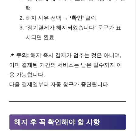
택
해지 사유 선택 →
‘확인’
클릭
“정기결제가 해지되었습니다” 문구가 표
시되면 완료
📌
주의:
해지 즉시 결제가 멈추는 것은 아니며,
이미 결제된 기간의 서비스는 남은 일수까지 이
용 가능합니다.
다음 결제일부터 자동 청구가 중단됩니다.
해지 후 꼭 확인해야 할 사항