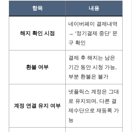
항목
내용
네이버페이 결제내역
해지 확인 시점
→ ‘정기결제 중단’ 문
구 확인
결제 후 해지는 남은
환불 여부
기간 동안 시청 가능,
부분 환불은 불가
넷플릭스 계정은 그대
로 유지되며, 다른 결
계정 연결 유지 여부
제수단으로 재등록 가
능