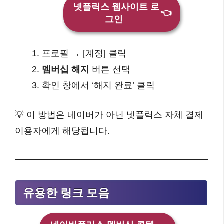
넷플릭스 웹사이트 로
👈
그인
프로필 → [계정] 클릭
멤버십 해지
버튼 선택
확인 창에서 ‘해지 완료’ 클릭
💡 이 방법은 네이버가 아닌 넷플릭스 자체 결제
이용자에게 해당됩니다.
유용한 링크 모음