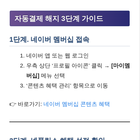
자동결제 해지 3단계 가이드
1단계. 네이버 멤버십 접속
네이버 앱 또는 웹 로그인
우측 상단 ‘프로필 아이콘’ 클릭 →
[마이멤
버십]
메뉴 선택
‘콘텐츠 혜택 관리’ 항목으로 이동
👉 바로가기:
네이버 멤버십 콘텐츠 혜택