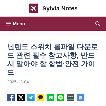
컨
Sylvia Notes
텐
츠
Menu
로
건
너
닌텐도 스위치 롬파일 다운로
뛰
드 관련 필수 참고사항, 반드
기
시 알아야 할 합법·안전 가이
드
2025-12-04