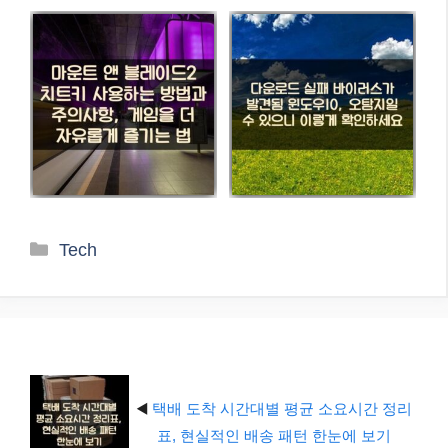
카
Tech
테
고
리
◀️
택배 도착 시간대별 평균 소요시간 정리
표, 현실적인 배송 패턴 한눈에 보기