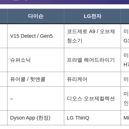
다이슨
LG전자
코드제로 A9 / 오브제
미
V15 Detect / Gen5
청소기
G
미
슈퍼소닉
프라엘 헤어드라이기
H
퓨어쿨 / 핫앤쿨
퓨리케어
미
미
–
디오스 오브제컬렉션
인
Dyson App (한정)
LG ThinQ
M