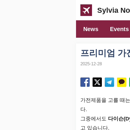
컨
Sylvia No
텐
츠
News
Events
로
건
너
프리미엄 가전
뛰
2025-12-28
기
가전제품을 고를 때는
다.
그중에서도
다이슨(Dy
고 있습니다.