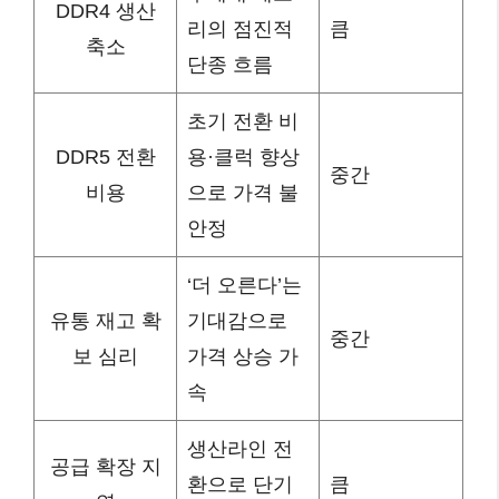
DDR4 생산
리의 점진적
큼
축소
단종 흐름
초기 전환 비
DDR5 전환
용·클럭 향상
중간
비용
으로 가격 불
안정
‘더 오른다’는
유통 재고 확
기대감으로
중간
보 심리
가격 상승 가
속
생산라인 전
공급 확장 지
환으로 단기
큼