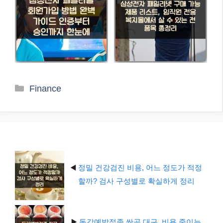
카
Finance
테
고
리
◀️
정밀 건강검진 비용, 어느 정도가 적정
할까? 검사 구성별로 확실하게 정리
▶️
독감예방접종 싼곳 대구, 비용 줄이는