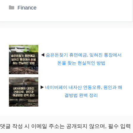
카
Finance
테
고
리
◀️
숨은돈찾기 휴면예금, 잊혀진 통장에서
돈을 찾는 현실적인 방법
▶️
네이버페이 내자산 연동오류, 원인과 해
결방법 완벽 정리
댓글 작성 시 이메일 주소는 공개되지 않으며, 필수 입력