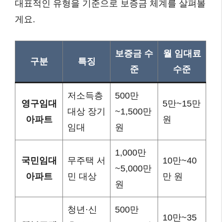
대표적인 유형을 기준으로 보증금 체계를 살펴볼
게요.
보증금 수
월 임대료
구분
특징
준
수준
저소득층
500만
영구임대
5만~15만
대상 장기
~1,500만
아파트
원
임대
원
1,000만
국민임대
무주택 서
10만~40
~5,000만
아파트
민 대상
만 원
원
청년·신
500만
10만~35