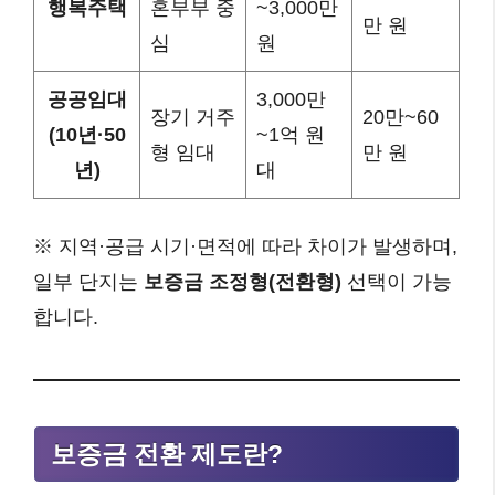
행복주택
혼부부 중
~3,000만
만 원
심
원
공공임대
3,000만
장기 거주
20만~60
(10년·50
~1억 원
형 임대
만 원
년)
대
※ 지역·공급 시기·면적에 따라 차이가 발생하며,
일부 단지는
보증금 조정형(전환형)
선택이 가능
합니다.
보증금 전환 제도란?