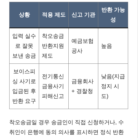
반환 가능
상황
적용 제도
신고 기관
성
입력 실수
착오송금
예금보험
로 잘못
반환지원
높음
공사
보낸 송금
제도
보이스피
전기통신
낮음(지급
싱 사기로
금융회사
금융사기
정지 시
입금된 후
+ 경찰청
피해신고
도)
반환 요구
착오송금일 경우 송금인이 직접 신청하거나, 수
취인이 은행에 동의 의사를 표시하면 정식 반환