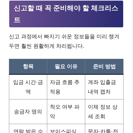
신고할 때 꼭 준비해야 할 체크리스
트
신고 과정에서 빠지기 쉬운 정보들을 미리 챙겨
두면 훨씬 원활하게 처리됩니다.
항목
필요 이유
준비 방법
입금 시간·금
자금 흐름 추
계좌 입출금
액
적용
내역 캡처
착오 여부 파
이체 정보 상
송금자 명의
악
세 조회
연락 받은 수
보이스피싱
문자·카톡·전