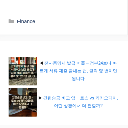
카
Finance
테
고
리
◀️
전자증명서 발급 어플 – 정부24보다 빠
르게 서류 제출 끝내는 법, 클릭 몇 번이면
됩니다
▶️
간편송금 비교 앱 – 토스 vs 카카오페이,
어떤 상황에서 더 편할까?