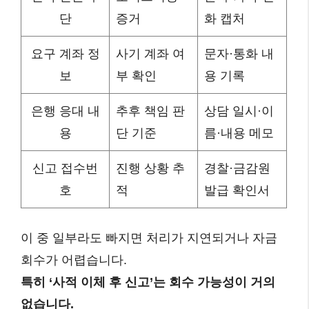
단
증거
화 캡처
요구 계좌 정
사기 계좌 여
문자·통화 내
보
부 확인
용 기록
은행 응대 내
추후 책임 판
상담 일시·이
용
단 기준
름·내용 메모
신고 접수번
진행 상황 추
경찰·금감원
호
적
발급 확인서
이 중 일부라도 빠지면 처리가 지연되거나 자금
회수가 어렵습니다.
특히 ‘사적 이체 후 신고’는 회수 가능성이 거의
없습니다.