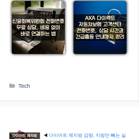
카
Tech
테
고
리
◀️
다이어트 체지방 감량, 지방만 빼는 실