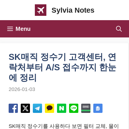
컨
Sylvia Notes
텐
츠
Menu
로
건
너
SK매직 정수기 고객센터, 연
뛰
락처부터 A/S 접수까지 한눈
기
에 정리
2026-01-03
SK매직 정수기를 사용하다 보면 필터 교체, 물이