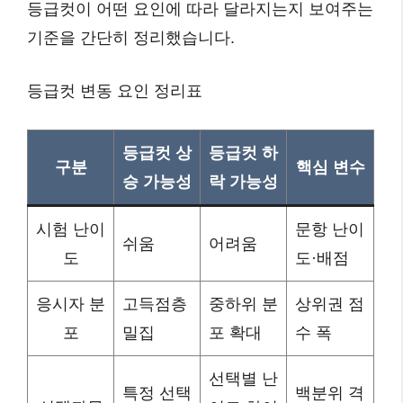
등급컷이 어떤 요인에 따라 달라지는지 보여주는
기준을 간단히 정리했습니다.
등급컷 변동 요인 정리표
등급컷 상
등급컷 하
구분
핵심 변수
승 가능성
락 가능성
시험 난이
문항 난이
쉬움
어려움
도
도·배점
응시자 분
고득점층
중하위 분
상위권 점
포
밀집
포 확대
수 폭
선택별 난
특정 선택
백분위 격