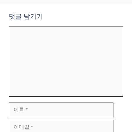
댓글 남기기
댓
글
이
름
이