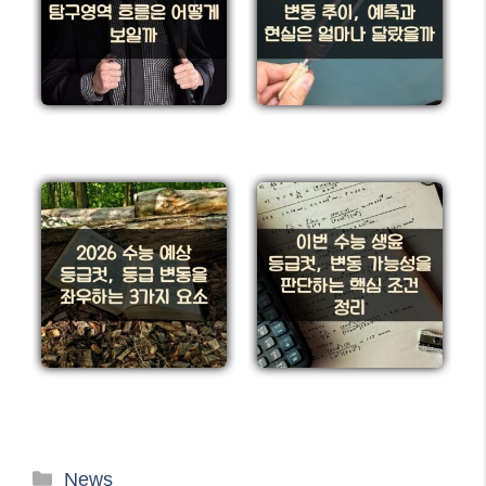
카
News