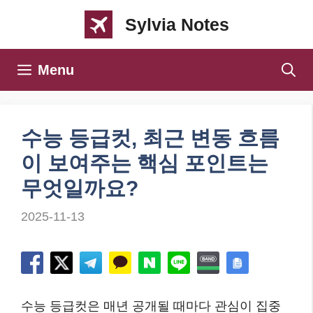
컨
Sylvia Notes
텐
츠
Menu
로
건
너
수능 등급컷, 최근 변동 흐름
뛰
이 보여주는 핵심 포인트는
기
무엇일까요?
2025-11-13
수능 등급컷은 매년 공개될 때마다 관심이 집중