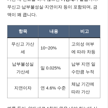
무신고·납부불성실·지연이자 등이 포함되며, 금
액이 꽤 큽니다.
항목
내용
비고
무신고 가산
고의성 여부
10~20%
세
에 따라 차등
납부불성실
납부 지연 일
일 0.025%
가산세
수만큼 누적
체납 기간에
지연이자
연 4.6% 수준
따라 가산