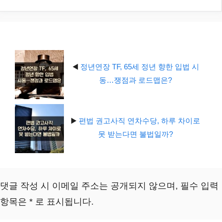
고
리
◀️
정년연장 TF, 65세 정년 향한 입법 시
동…쟁점과 로드맵은?
▶️
편법 권고사직 연차수당, 하루 차이로
못 받는다면 불법일까?
댓글 작성 시 이메일 주소는 공개되지 않으며, 필수 입력
항목은 * 로 표시됩니다.