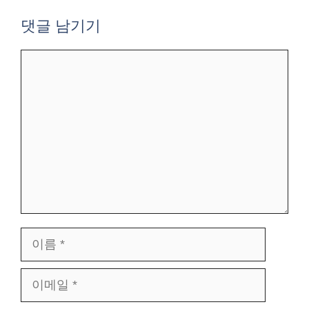
댓글 남기기
댓
글
이
름
이
메