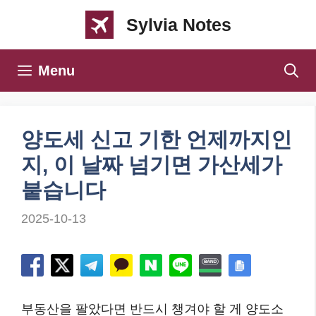
컨
Sylvia Notes
텐
츠
Menu
로
건
너
양도세 신고 기한 언제까지인
뛰
지, 이 날짜 넘기면 가산세가
기
붙습니다
2025-10-13
부동산을 팔았다면 반드시 챙겨야 할 게 양도소