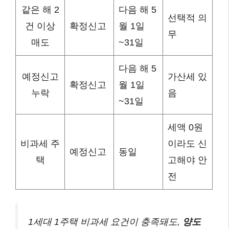
같은 해 2
다음 해 5
선택적 의
건 이상
확정신고
월 1일
무
매도
~31일
다음 해 5
예정신고
가산세 있
확정신고
월 1일
누락
음
~31일
세액 0원
비과세 주
이라도 신
예정신고
동일
택
고해야 안
전
1세대 1주택 비과세 요건이 충족돼도,
양도