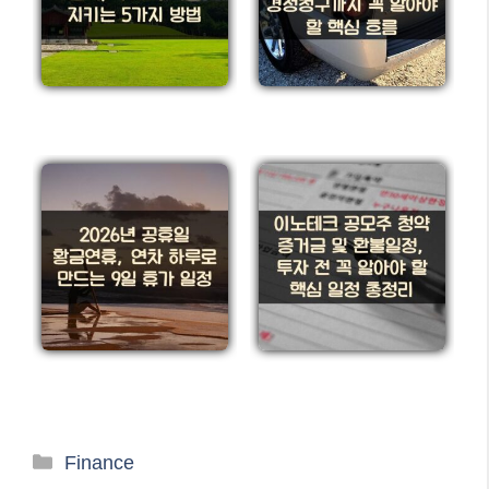
카
Finance
테