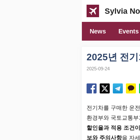
컨
Sylvia No
텐
츠
News
Events
로
건
너
2025년 전
뛰
2025-09-24
기
전기차를 구매한 운
환경부와 국토교통부가
할인율과 적용 조건이
보와 주의사항
을 자