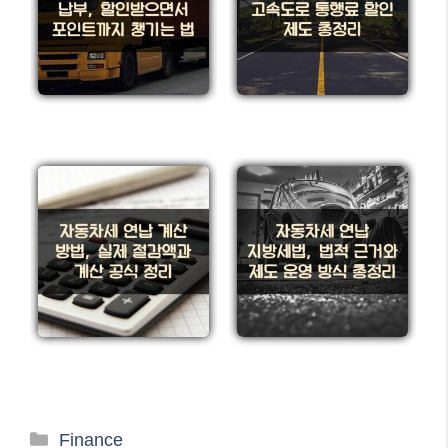
카
Finance