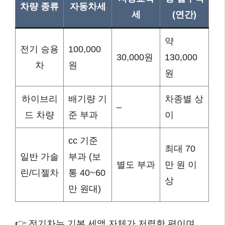
차량 종류
자동차세
세
(연간)
약
전기 승용
100,000
30,000원
130,000
차
원
원
하이브리
배기량 기
차종별 상
–
드 차량
준 부과
이
cc 기준
최대 70
일반 가솔
부과 (보
별도 부과
만 원 이
린/디젤차
통 40~60
상
만 원대)
👉 전기차는 기본 세액 자체가 저렴한 편이며,