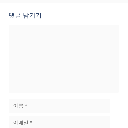
댓글 남기기
댓
글
이
름
이