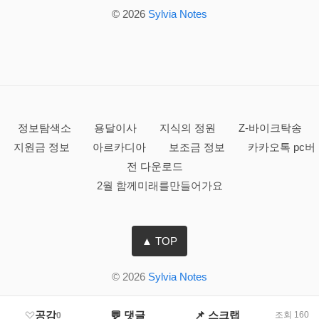
© 2026
Sylvia Notes
정보탐색소
용달이사
지식의 정원
Z-바이크탁송
지원금 정보
아르카디아
보조금 정보
카카오톡 pc버
전 다운로드
2월 함께미래를만들어가요
▲ TOP
© 2026
Sylvia Notes
공감
💬 댓글
📌 스크랩
조회 160
0