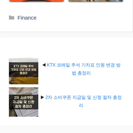
카
Finance
테
고
리
◀️
KTX 코레일 추석 기차표 인원 변경 방
법 총정리
▶️
2차 소비쿠폰 지급일 및 신청 절차 총정
리