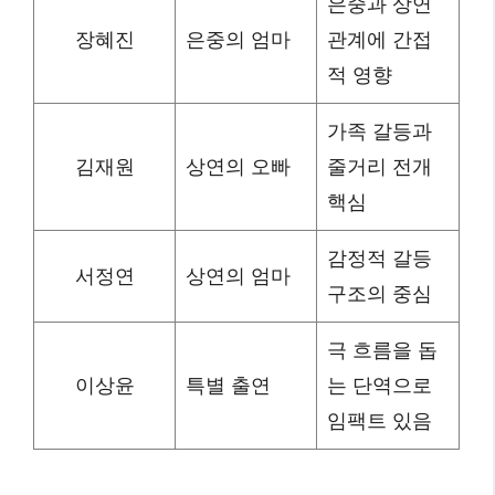
은중과 상연
장혜진
은중의 엄마
관계에 간접
적 영향
가족 갈등과
김재원
상연의 오빠
줄거리 전개
핵심
감정적 갈등
서정연
상연의 엄마
구조의 중심
극 흐름을 돕
이상윤
특별 출연
는 단역으로
임팩트 있음