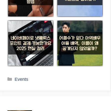
카
Events
테
고
리