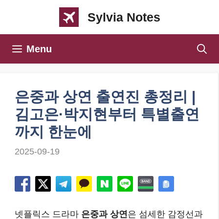
컨
Sylvia Notes
텐
츠
Menu
로
건
너
은중과 상연 출연진 총정리 |
뛰
김고은·박지현부터 특별출연
기
까지 한눈에
2025-09-19
넷플릭스 드라마
은중과 상연
은 섬세한 감정선과