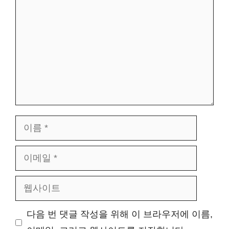
글
이
름
이
메
웹
일
사
다음 번 댓글 작성을 위해 이 브라우저에 이름,
이