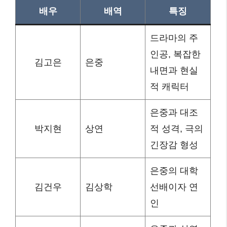
배우
배역
특징
드라마의 주
인공, 복잡한
김고은
은중
내면과 현실
적 캐릭터
은중과 대조
박지현
상연
적 성격, 극의
긴장감 형성
은중의 대학
김건우
김상학
선배이자 연
인