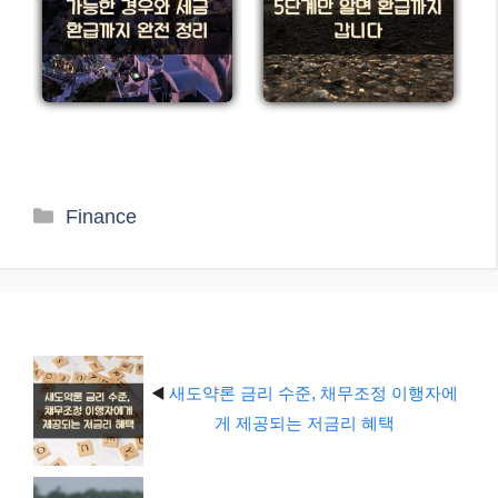
카
Finance
테
고
리
◀️
새도약론 금리 수준, 채무조정 이행자에
게 제공되는 저금리 혜택