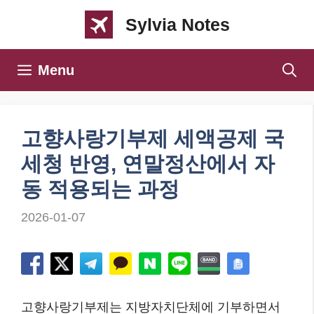
컨
Sylvia Notes
텐
츠
Menu
로
건
너
고향사랑기부제 세액공제 국
뛰
세청 반영, 연말정산에서 자
기
동 적용되는 과정
2026-01-07
고향사랑기부제는 지방자치단체에 기부하면서