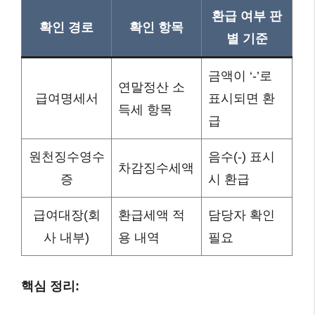
환급 여부 판
확인 경로
확인 항목
별 기준
금액이 ‘-’로
연말정산 소
급여명세서
표시되면 환
득세 항목
급
원천징수영수
음수(-) 표시
차감징수세액
증
시 환급
급여대장(회
환급세액 적
담당자 확인
사 내부)
용 내역
필요
핵심 정리: