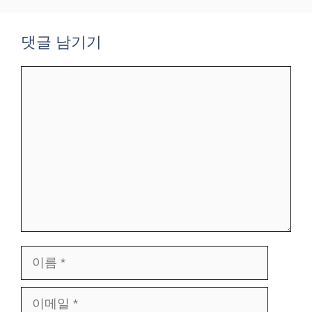
댓글 남기기
댓
글
이
름
이