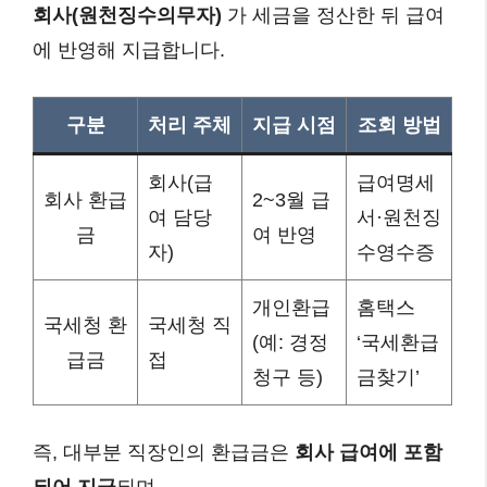
회사(원천징수의무자)
가 세금을 정산한 뒤 급여
에 반영해 지급합니다.
구분
처리 주체
지급 시점
조회 방법
회사(급
급여명세
회사 환급
2~3월 급
여 담당
서·원천징
금
여 반영
자)
수영수증
개인환급
홈택스
국세청 환
국세청 직
(예: 경정
‘국세환급
급금
접
청구 등)
금찾기’
즉, 대부분 직장인의 환급금은
회사 급여에 포함