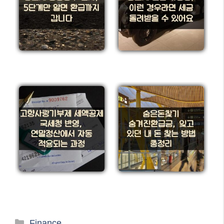
카
Finance