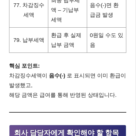
최종 납부세
77. 차감징수
음수(-)면 환
액 – 기납부
세액
급금 발생
세액
환급 후 실제
0원일 수도 있
79. 납부세액
납부 금액
음
핵심 포인트:
차감징수세액이
음수(-)
로 표시되면 이미 환급이
발생했고,
해당 금액은 급여를 통해 반영된 상태입니다.
회사 담당자에게 확인해야 할 항목