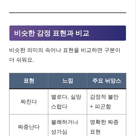
비슷한 감정 표현과 비교
비슷한 의미의 속어나 표현을 비교하면 구분이
더 쉬워요.
표현
느낌
주요 뉘앙스
별로다, 실망
감정적 불만
짜친다
스럽다
+ 피곤함
불쾌하거나
명확한 짜증
짜증난다
성가심
표현