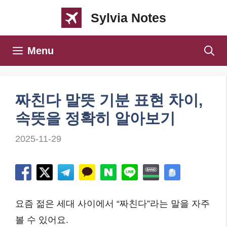
컨
Sylvia Notes
텐
츠
Menu
로
건
너
짜친다 말뜻 기분 표현 차이,
뛰
속뜻을 정확히 알아보기
기
2025-11-29
요즘 젊은 세대 사이에서 “짜친다”라는 말을 자주
볼 수 있어요.