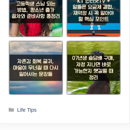
카
Life Tips
테
고