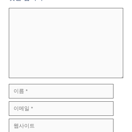
댓
글
이
름
이
메
웹
일