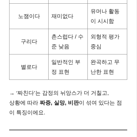
유머나 활동
노잼이다
재미없다
이 시시함
촌스럽다 / 수
외형적 평가
구리다
준 낮음
중심
일반적인 부
완곡하고 무
별로다
정 표현
난한 표현
→ ‘짜친다’는 감정의 뉘앙스가 더 거칠고,
상황에 따라
짜증, 실망, 비판
이 섞여 있다는 점
이 특징이에요.