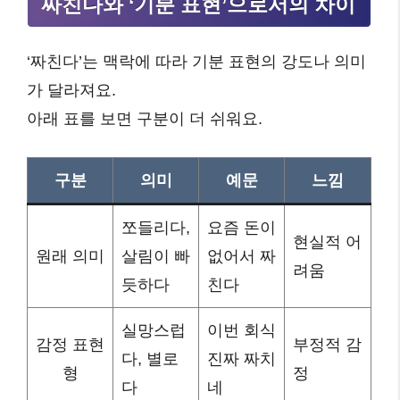
짜친다와 ‘기분 표현’으로서의 차이
‘짜친다’는 맥락에 따라 기분 표현의 강도나 의미
가 달라져요.
아래 표를 보면 구분이 더 쉬워요.
구분
의미
예문
느낌
쪼들리다,
요즘 돈이
현실적 어
원래 의미
살림이 빠
없어서 짜
려움
듯하다
친다
실망스럽
이번 회식
감정 표현
부정적 감
다, 별로
진짜 짜치
형
정
다
네