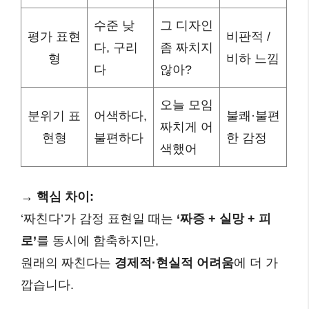
수준 낮
그 디자인
평가 표현
비판적 /
다, 구리
좀 짜치지
형
비하 느낌
다
않아?
오늘 모임
분위기 표
어색하다,
불쾌·불편
짜치게 어
현형
불편하다
한 감정
색했어
→
핵심 차이:
‘짜친다’가 감정 표현일 때는
‘짜증 + 실망 + 피
로’
를 동시에 함축하지만,
원래의 짜친다는
경제적·현실적 어려움
에 더 가
깝습니다.