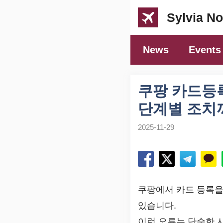
컨
Sylvia No
텐
츠
News
Events
로
건
너
쿠팡 카드등록
뛰
단계별 조치
기
2025-11-29
쿠팡에서 카드 등록을
있습니다.
이런 오류는 단순한 