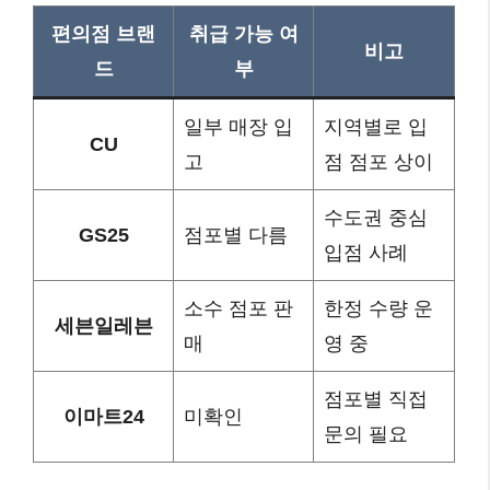
편의점 브랜
취급 가능 여
비고
드
부
일부 매장 입
지역별로 입
CU
고
점 점포 상이
수도권 중심
GS25
점포별 다름
입점 사례
소수 점포 판
한정 수량 운
세븐일레븐
매
영 중
점포별 직접
이마트24
미확인
문의 필요