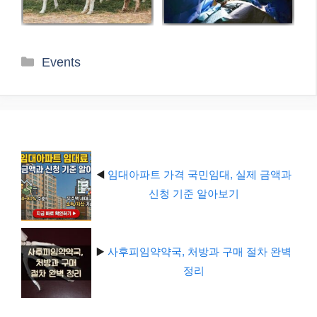
카
Events
테
고
리
◀️
임대아파트 가격 국민임대, 실제 금액과
신청 기준 알아보기
▶️
사후피임약약국, 처방과 구매 절차 완벽
정리