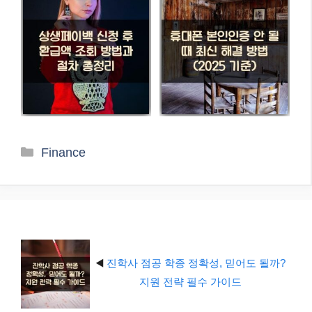
카
Finance
테
고
리
◀️
진학사 점공 학종 정확성, 믿어도 될까?
지원 전략 필수 가이드