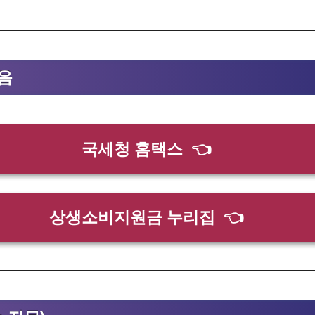
음
국세청 홈택스
👈
상생소비지원금 누리집
👈