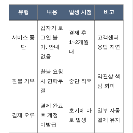
유형
내용
발생 시점
비고
갑자기 로
결제 후
서비스 중
그인 불
고객센터
1~2개월
단
가, 안내
응답 지연
내
없음
환불 요청
약관상 책
환불 거부
시 연락두
중단 직후
임 회피
절
결제 완료
초기에 바
일부 자동
결제 오류
후 계정
로 발생
결제 유지
미발급