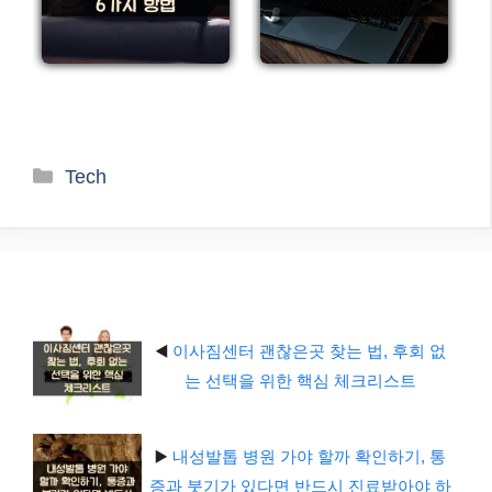
카
Tech
테
고
리
◀️
이사짐센터 괜찮은곳 찾는 법, 후회 없
는 선택을 위한 핵심 체크리스트
▶️
내성발톱 병원 가야 할까 확인하기, 통
증과 붓기가 있다면 반드시 진료받아야 하