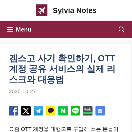
컨
Sylvia Notes
텐
츠
Menu
로
건
너
겜스고 사기 확인하기, OTT
뛰
계정 공유 서비스의 실제 리
기
스크와 대응법
2025-10-27
요즘 OTT 계정을 대행으로 구입해 쓰는 분들이