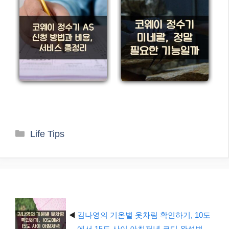
카
Life Tips
테
고
리
◀️
김나영의 기온별 옷차림 확인하기, 10도
에서 15도 사이 아침저녁 코디 완성법